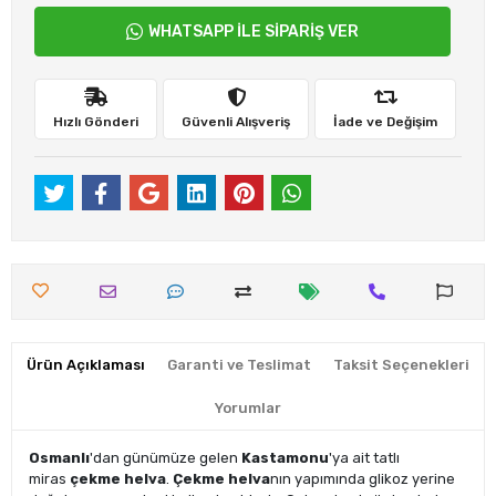
WHATSAPP İLE SİPARİŞ VER
Hızlı Gönderi
Güvenli Alışveriş
İade ve Değişim
Ürün Açıklaması
Garanti ve Teslimat
Taksit Seçenekleri
Yorumlar
Osmanlı
'dan günümüze gelen
Kastamonu
'ya ait tatlı
miras
çekme helva
.
Çekme helva
nın yapımında glikoz yerine