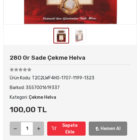
280 Gr Sade Çekme Helva
Ürün Kodu:
T2C2LWF4HO-1707-1199-1323
Barkod:
3557001619337
Kategori:
Çekme Helva
100,00 TL
Sepete
Hemen Al
Ekle