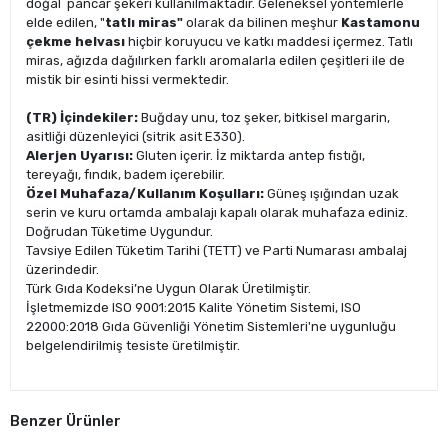
doğal pancar şekeri kullanılmaktadır. Geleneksel yöntemlerle
elde edilen, "
tatlı miras"
olarak da bilinen meşhur
Kastamonu
çekme helvası
hiçbir koruyucu ve katkı maddesi içermez. Tatlı
miras, ağızda dağılırken farklı aromalarla edilen çeşitleri ile de
mistik bir esinti hissi vermektedir.
(TR) İçindekiler:
Buğday unu, toz şeker, bitkisel margarin,
asitliği düzenleyici (sitrik asit E330).
Alerjen Uyarısı:
Gluten içerir. İz miktarda antep fıstığı,
tereyağı, fındık, badem içerebilir.
Özel Muhafaza/Kullanım Koşulları:
Güneş ışığından uzak
serin ve kuru ortamda ambalajı kapalı olarak muhafaza ediniz.
Doğrudan Tüketime Uygundur.
Tavsiye Edilen Tüketim Tarihi (TETT) ve Parti Numarası ambalaj
üzerindedir.
Türk Gıda Kodeksi’ne Uygun Olarak Üretilmiştir.
İşletmemizde ISO 9001:2015 Kalite Yönetim Sistemi, ISO
22000:2018 Gıda Güvenliği Yönetim Sistemleri'ne uygunluğu
belgelendirilmiş tesiste üretilmiştir.
Benzer Ürünler