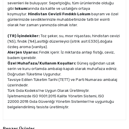
sevenleri ile buluşuyor. Sepetçioğlu, tüm ürünlerinde olduğu
gibi
lokum
larında da kalite ve ustalığını ortaya
koymuştur.
Hindistan Cevizli Fındıklı Lokum
bayram ve özel
günlerinizde sevdiklerinizle muhabbetinizde tatlı bir esinti
olarak her zaman yanınızda olmak ister.
(TR) İçindekiler:
Toz şeker, su, mısır nişastası, hindistan cevizi
(%5), fındık (%4),asitliği düzenleyici (sitrik asit E330),doğala
özdeş aroma (vanilya).
Alerjen Uyarısı:
Fındık içerir. İz miktarda antep fıstığı, ceviz,
badem içerebilir.
Özel Muhafaza/Kullanım Koşulları:
Güneş ışığından uzak
serin ve kuru ortamda ambalajı kapalı olarak muhafaza ediniz.
Doğrudan Tüketime Uygundur.
Tavsiye Edilen Tüketim Tarihi (TETT) ve Parti Numarası ambalaj
üzerindedir.
Türk Gıda Kodeksi’ne Uygun Olarak Üretilmiştir.
İşletmemizde ISO 9001:2015 Kalite Yönetim Sistemi, ISO
22000:2018 Gıda Güvenliği Yönetim Sistemleri'ne uygunluğu
belgelendirilmiş tesiste üretilmiştir.
Benzer Ürünler